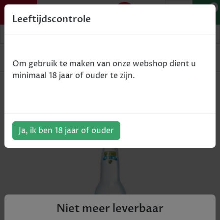
0
Leeftijdscontrole
Home
Bier
Salitos Ice - 24x33cl
Om gebruik te maken van onze webshop dient u
minimaal 18 jaar of ouder te zijn.
Salitos Ice - 24x33cl
ArtikelNummer:
900174
Ja, ik ben 18 jaar of ouder
Niet meer leverbaar