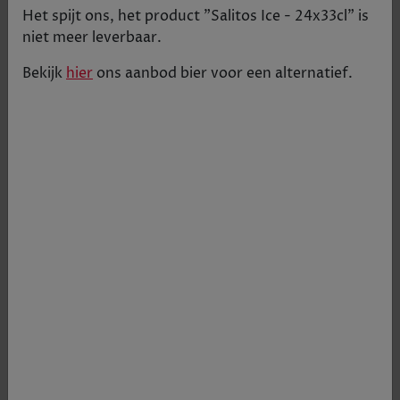
Het spijt ons, het product "
Salitos Ice - 24x33cl
" is
niet meer leverbaar.
Bekijk
hier
ons aanbod
bier
voor een alternatief.
.
€ 51,58
Tijdelijk uitverkocht
+
1
-
Productgegevens
Volume
24x33cl