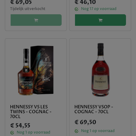
€ 69,05
€ 46,10
Tijdelijk uitverkocht
Nog
17
op voorraad
HENNESSY VS LES
HENNESSY VSOP -
TWINS - COGNAC -
COGNAC - 70CL
70CL
€ 69,50
€ 54,55
Nog
1
op voorraad
Nog
1
op voorraad