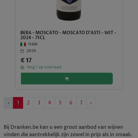
BERA - MOSCATO - MOSCATO D'ASTI - WIT -
2024 - 75CL
Italië
2024
€ 17
Nog
1
op voorraad
Previous
Next
‹
1
2
3
4
5
6
7
›
Bij Dranken.be kan u een groot aanbod van wijnen
vinden die aantrekkelijk zijn zowel in prijs als in smaak.