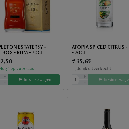
LETON ESTATE 15Y -
ATOPIA SPICED CITRUS -
TBOX - RUM - 70CL
- 70CL
82,50
€ 35,65
Nog
1
op voorraad
Tijdelijk uitverkocht
+
+
1
In winkelwagen
In winkelwage
-
-