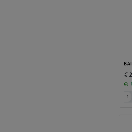
BAI
€ 2
1