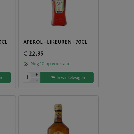
0CL
APEROL - LIKEUREN - 70CL
€ 22,35
Nog
10
op voorraad
+
1
In winkelwagen
n
-