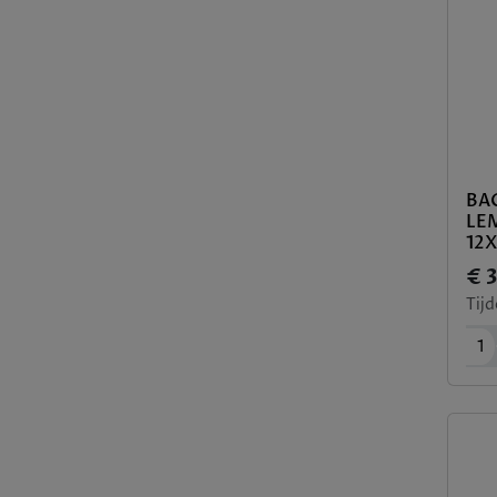
BA
LE
12
€ 
Tijd
1