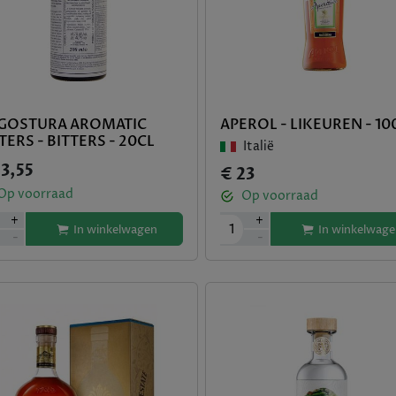
GOSTURA AROMATIC
APEROL - LIKEUREN - 10
TERS - BITTERS - 20CL
Italië
23,55
€ 23
Op voorraad
Op voorraad
+
+
1
In winkelwagen
In winkelwage
-
-