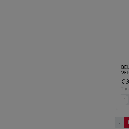
BE
VE
€ 
Tijd
1
Pre
‹