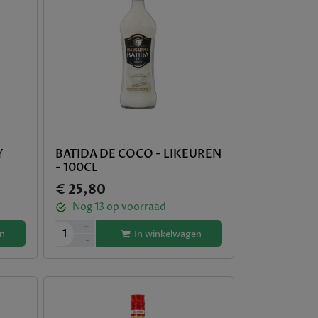
Y
BATIDA DE COCO - LIKEUREN
- 100CL
€ 25,80
Nog
13
op voorraad
+
1
n
In winkelwagen
-