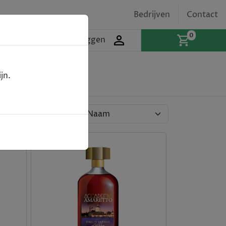
Bedrijven
Contact
0
Inloggen
jn.
Sorteren op