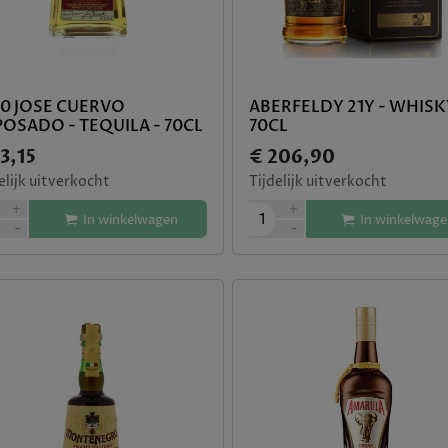
00 JOSE CUERVO
ABERFELDY 21Y - WHISK
OSADO - TEQUILA - 70CL
70CL
3,15
€ 206,90
elijk uitverkocht
Tijdelijk uitverkocht
+
+
1
In winkelwagen
In winkelwage
-
-