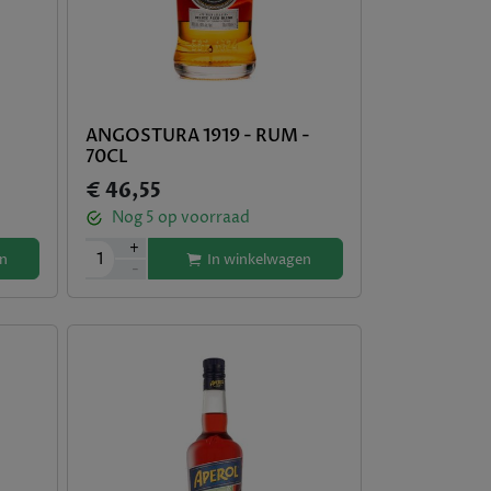
ANGOSTURA 1919 - RUM -
70CL
€ 46,55
Nog
5
op voorraad
+
1
n
In winkelwagen
-