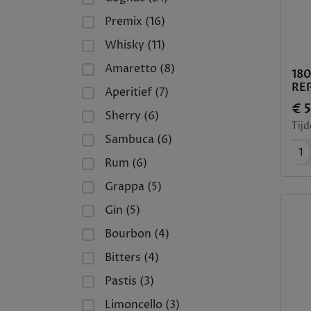
Premix (16)
Whisky (11)
Amaretto (8)
18
REP
Aperitief (7)
€ 5
Sherry (6)
Tijd
Sambuca (6)
1
Rum (6)
Grappa (5)
Gin (5)
Bourbon (4)
Bitters (4)
Pastis (3)
Limoncello (3)