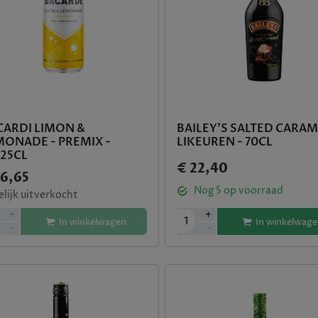
CARDI LIMON &
BAILEY'S SALTED CARAM
MONADE - PREMIX -
LIKEUREN - 70CL
X25CL
€ 22,40
36,65
Nog
5
op voorraad
elijk uitverkocht
+
+
1
In winkelwage
In winkelwagen
-
-