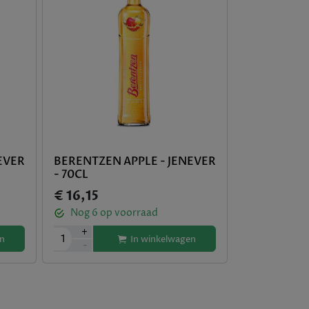
EVER
BERENTZEN APPLE - JENEVER
- 70CL
€ 16,15
Nog
6
op voorraad
+
1
n
In winkelwagen
-