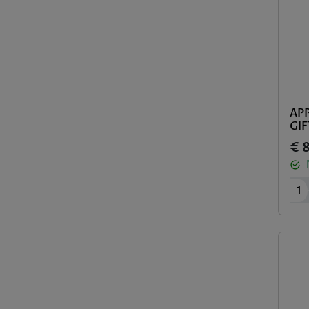
APP
GIF
€ 
1