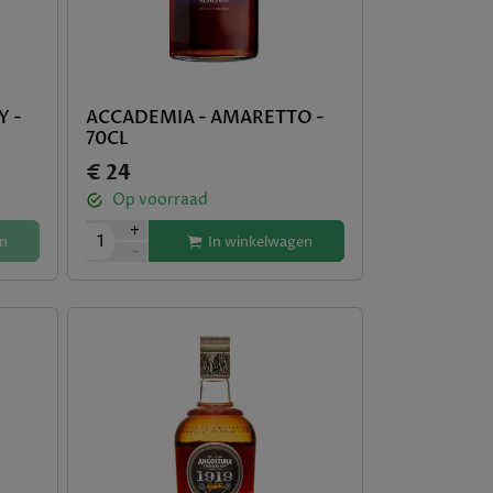
Y -
ACCADEMIA - AMARETTO -
70CL
€ 24
Op voorraad
+
1
n
In winkelwagen
-