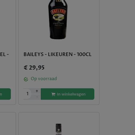
EL -
BAILEYS - LIKEUREN - 100CL
€ 29,95
Op voorraad
+
1
In winkelwagen
n
-