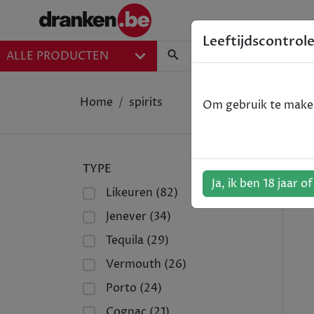
Leeftijdscontrol
ALLE PRODUCTEN
Home
spirits
Om gebruik te maken 
TYPE
Ja, ik ben 18 jaar o
Likeuren (82)
Jenever (34)
Tequila (29)
Vermouth (26)
Porto (24)
Cognac (21)