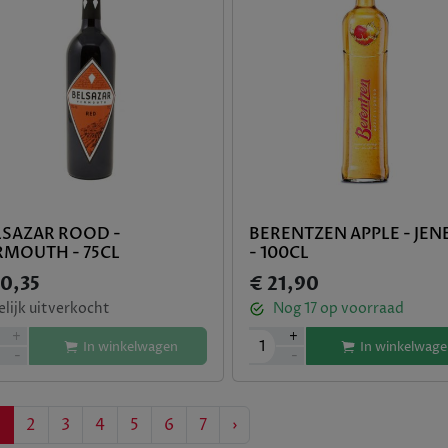
LSAZAR ROOD -
BERENTZEN APPLE - JEN
RMOUTH - 75CL
- 100CL
30,35
€ 21,90
elijk uitverkocht
Nog
17
op voorraad
+
+
1
In winkelwagen
In winkelwage
-
-
vious
Next
1
2
3
4
5
6
7
›