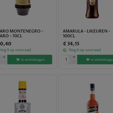
ARO MONTENEGRO -
AMARULA - LIKEUREN -
ARO - 70CL
100CL
30,40
€ 34,15
Nog
4
op voorraad
Nog
6
op voorraad
+
+
1
In winkelwagen
In winkelwage
-
-