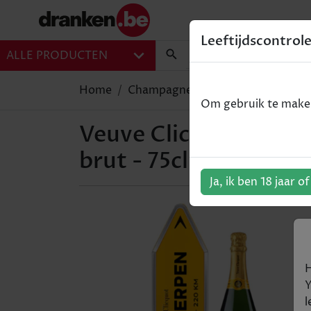
Leeftijdscontrol
ALLE PRODUCTEN
Home
Champagne
Veuve Clicquot - G
Om gebruik te maken 
Veuve Clicquot - Gif
brut - 75cl
Ja, ik ben 18 jaar o
H
Y
l