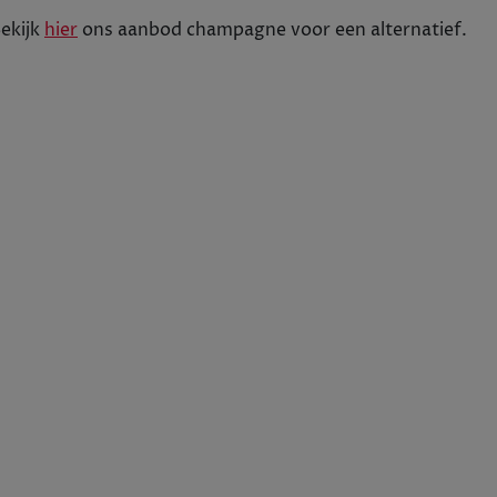
Tijdelijk uitverkocht
ekijk
hier
ons aanbod
champagne
voor een alternatief.
+
1
In winkelwagen
-
75cl
12
Pinot Noir, Meunier, Chardonnay