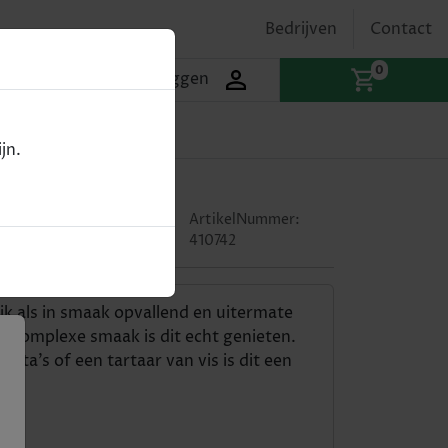
Bedrijven
Contact
0
Inloggen
jn.
n Arrow -
ArtikelNummer:
410742
ijk als in smaak opvallend en uitermate
ke, complexe smaak is dit echt genieten.
asta’s of een tartaar van vis is dit een