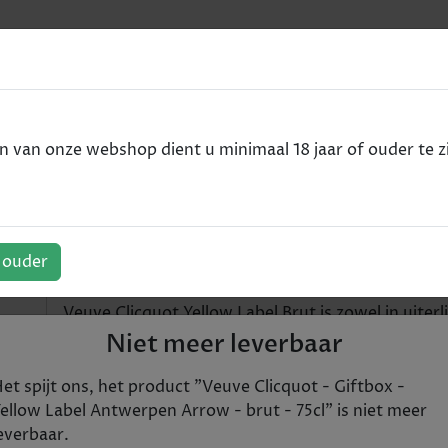
e
iftbox - Yellow Label Antwerpen Arrow - brut - 75cl
van onze webshop dient u minimaal 18 jaar of ouder te zi
tbox - Yellow Label Antwerpe
f ouder
Veuve Clicquot Yellow Label Brut is zowel in uiterl
stijlvol. Door de volle, stevige structuur en de rij
Niet meer leverbaar
Leuk als aperitief en ook in combinatie met zalm, p
mooie aanrader.
et spijt ons, het product "
Veuve Clicquot - Giftbox -
ellow Label Antwerpen Arrow - brut - 75cl
" is niet meer
€ 85,85
everbaar.