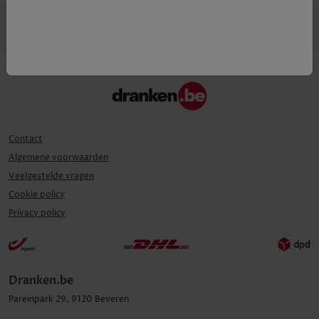
Contact
Algemene voorwaarden
Veelgestelde vragen
Cookie policy
Privacy policy
Dranken.be
Pareinpark
29
,
9120
Beveren