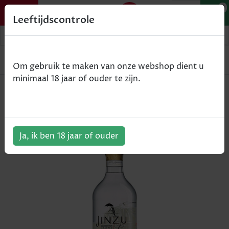
0
Leeftijdscontrole
Home
Gin
Jinzu - 70cl
Om gebruik te maken van onze webshop dient u
minimaal 18 jaar of ouder te zijn.
Jinzu - 70cl
ArtikelNummer:
500510
Ja, ik ben 18 jaar of ouder