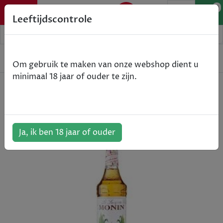
0
Leeftijdscontrole
Home
Non-Alcohol
Monin Agave - agave - 70cl
Om gebruik te maken van onze webshop dient u
minimaal 18 jaar of ouder te zijn.
Monin Agave - agave - 70cl
ArtikelNummer:
801706
Ja, ik ben 18 jaar of ouder