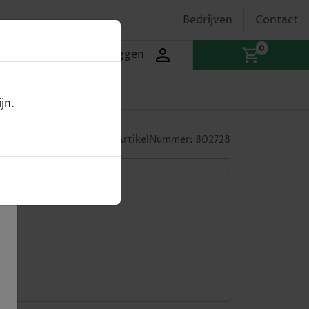
Bedrijven
Contact
0
Inloggen
jn.
ArtikelNummer:
802728