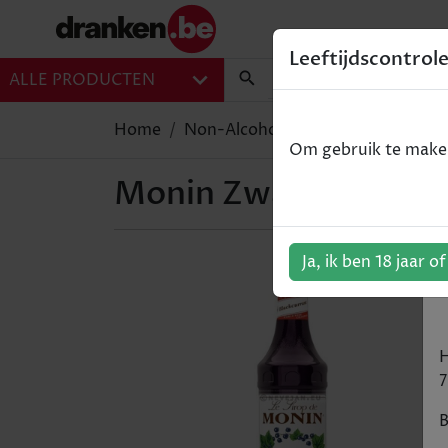
Leeftijdscontrol
ALLE PRODUCTEN
Home
Non-Alcohol
Monin Zwarte Bes /
Om gebruik te maken 
Monin Zwarte Bes / Ca
Ja, ik ben 18 jaar o
H
7
B