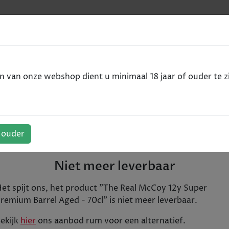
e
Premium Barrel Aged - 70cl
van onze webshop dient u minimaal 18 jaar of ouder te zi
uper Premium Barrel Aged - 
f ouder
Buitengewoon zacht, vol en gebalanceerd. Comple
€ 73,25
Niet meer leverbaar
Tijdelijk uitverkocht
et spijt ons, het product "
The Real McCoy 12y Super
remium Barrel Aged - 70cl
" is niet meer leverbaar.
+
1
In winkelwagen
-
ekijk
hier
ons aanbod
rum
voor een alternatief.