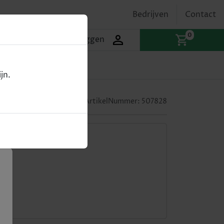
Bedrijven
Contact
0
Inloggen
jn.
70cl
ArtikelNummer:
507828
x hout en kruiden.