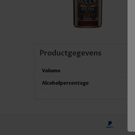
Productgegevens
Volume
Alcoholpercentage