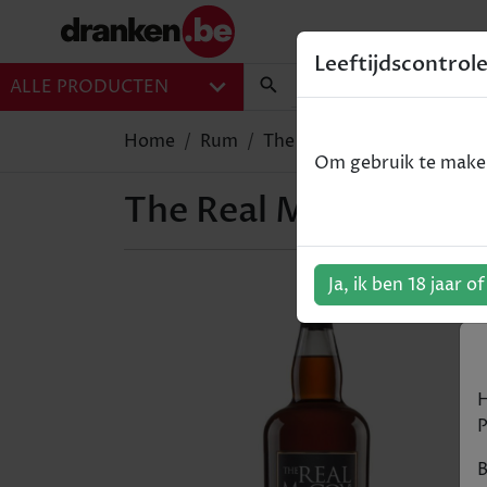
Leeftijdscontrol
ALLE PRODUCTEN
Home
Rum
The Real McCoy 12y Super 
Om gebruik te maken 
The Real McCoy 12y S
Ja, ik ben 18 jaar o
H
P
B