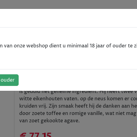
e
a - 70cl
van onze webshop dient u minimaal 18 jaar of ouder te zi
quila - 70cl
f ouder
Casa Noble Tequila Añejo is een tequila afkomstig
is geduld het geheime ingrediënt. Hij heeft twee v
witte eikenhouten vaten. op de neus komen er co
kruiden vrij. Zijn smaak heeft hij de danken aan 
door zoete toffee en romige vanille, wat niet mag
van zoet gekookte agave.
€ 77,15