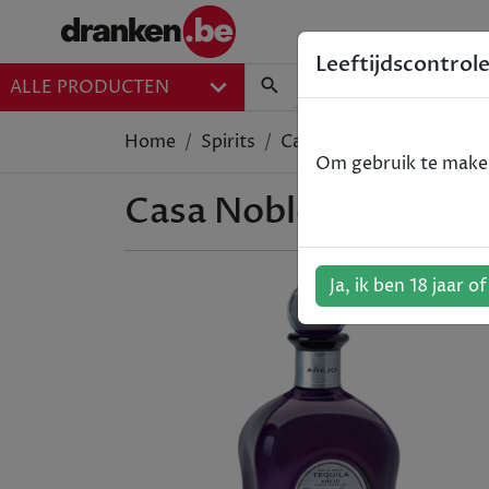
Leeftijdscontrol
ALLE PRODUCTEN
Home
Spirits
Casa Noble Anejo - Tequil
Om gebruik te maken 
Casa Noble Anejo - Te
Ja, ik ben 18 jaar o