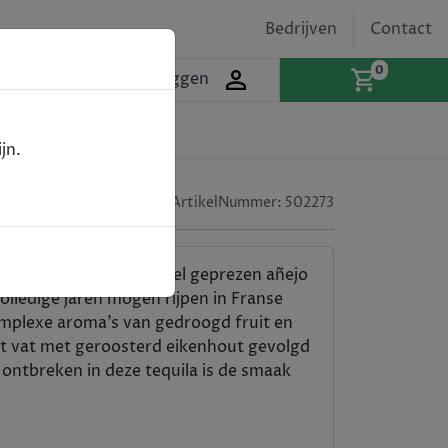
Bedrijven
Contact
0
Inloggen
jn.
ArtikelNummer:
502273
 uit Mexico. Voor de veel geprezen añejo
olledige jaren mogen rijpen in Franse
mplexe aroma’s van gedroogd fruit en
het vat met geroosterd eikenhout gevolgd
 ontbreken in deze tequila is de smaak