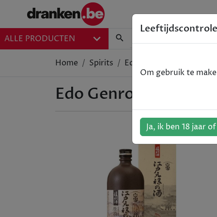
Leeftijdscontrol
ALLE PRODUCTEN
Home
Spirits
Edo Genroku Vintage Sak
Om gebruik te maken 
Edo Genroku Vintage 
Ja, ik ben 18 jaar o