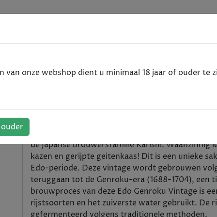
e
é - Sake - 72cl
van onze webshop dient u minimaal 18 jaar of ouder te zi
Saké - Sake - 72cl
f ouder
Deze unieke, amberkleurige sake wordt gebrouw
de Japanse brouwersfamilie Karishi. Waanzinnig 
kazen en gerijpte geitenkaas! Dit is een unieke s
Edo-periode. Deze vintage wordt gebrouwen vol
teruggaan tot de Genroku-era (1688-1704), een tij
brouwproces van deze Edo Genroku Vintage is een
rijstsoorten en het zuiverste water gebruikt. De r
gefermenteerd volgens traditionele methoden.