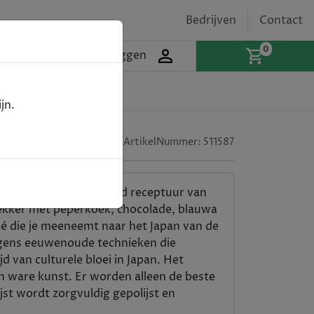
Bedrijven
Contact
0
Inloggen
jn.
ArtikelNummer:
511587
en door een eeuwenoud receptuur van
lekker met peperkoek, chocolade, blauwa
aké die je meeneemt naar het Japan van de
gens eeuwenoude technieken die
d van culturele bloei in Japan. Het
 ware kunst. Er worden alleen de beste
ijst wordt zorgvuldig gepolijst en