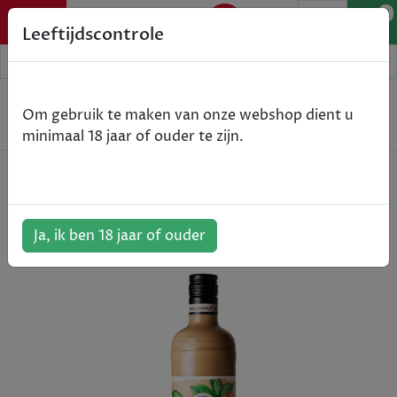
0
Leeftijdscontrole
Home
Spirits
Om gebruik te maken van onze webshop dient u
Braeckman Hazelnoot - Jenever - 70cl
minimaal 18 jaar of ouder te zijn.
Braeckman Hazelnoot - Jenever -
70cl
ArtikelNummer:
513173
Ja, ik ben 18 jaar of ouder