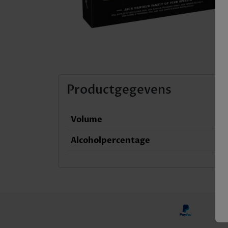
Productgegevens
Volume
Alcoholpercentage