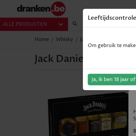
Leeftijdscontrol
ALLE PRODUCTEN
Home
Whisky
Jack Daniel's Variety pa
Om gebruik te maken 
Jack Daniel's Variety 
Ja, ik ben 18 jaar o
H
5
B