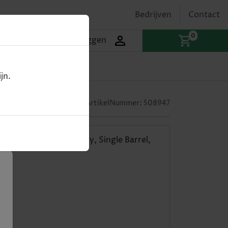
Bedrijven
Contact
0
Inloggen
jn.
ArtikelNummer:
508947
aken Jack Daniel's Honey, Single Barrel,