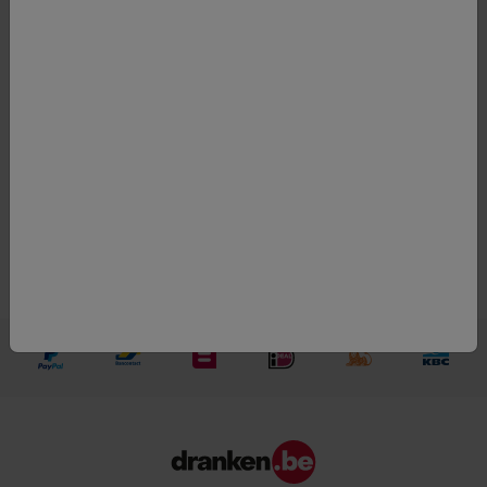
Alcoholpercentage
11
Regio
Catalunya
Kleur
wit
Appellatie
Catalunya
Druif
Sauvignon blanc, Airen