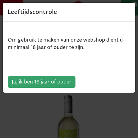
0
Leeftijdscontrole
Home
Wijn
Om gebruik te maken van onze webshop dient u
Castillo las Veras out - Catalunya - wit - 75cl
minimaal 18 jaar of ouder te zijn.
Castillo las Veras out - Catalunya -
wit - 75cl
ArtikelNummer:
100307
Ja, ik ben 18 jaar of ouder