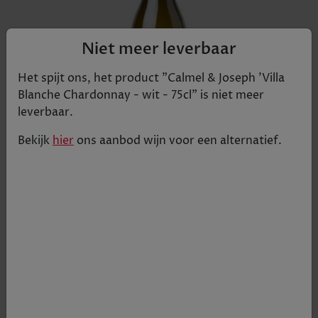
Niet meer leverbaar
Het spijt ons, het product "
Calmel & Joseph 'Villa
Blanche Chardonnay - wit - 75cl
" is niet meer
leverbaar.
Bekijk
hier
ons aanbod
wijn
voor een alternatief.
Lichtgeel, schitterend en helder. Chardonnay Villa
Blanche biedt een zeer expressieve neus met
aroma’s van steenvruchten als abrikoos en perzik,
witte bloemen en toets bittere amandel. De
smaak is vol, evenwichtig, fris en fruitig met
noten van mango en verse abrikoos. De finale is
levendig met subtiele hints van hout en resulteert
in een harmonie van alle elementen.
€ 10,42