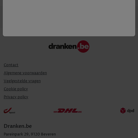
Contact
Algemene voorwaarden
Veelgestelde vragen
Cookie policy
Privacy policy
Dranken.be
Pareinpark
29
,
9120
Beveren