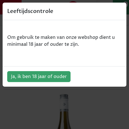
0
Leeftijdscontrole
Home
Wijn
Om gebruik te maken van onze webshop dient u
Calmel & Joseph 'Villa Blanche Chardonnay - wit -
minimaal 18 jaar of ouder te zijn.
75cl
Calmel & Joseph 'Villa Blanche
Chardonnay - wit - 75cl
Ja, ik ben 18 jaar of ouder
ArtikelNummer:
100927