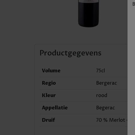
B
Productgegevens
Volume
75cl
Regio
Bergerac
Kleur
rood
Appellatie
Begerac
Druif
70 % Merlot – 2