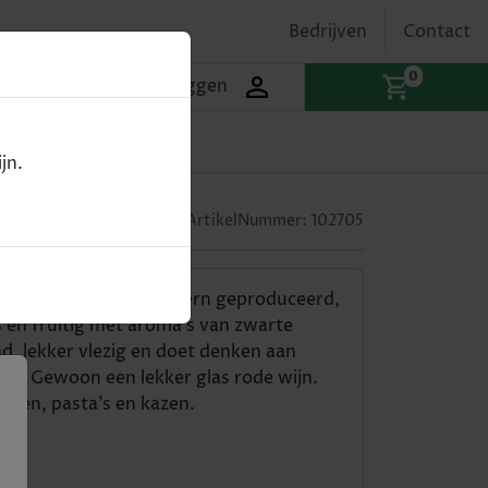
Bedrijven
Contact
0
Inloggen
jn.
75cl
ArtikelNummer:
102705
et Sauvignon) is modern geproduceerd,
s en fruitig met aroma’s van zwarte
ond, lekker vlezig en doet denken aan
pel. Gewoon een lekker glas rode wijn.
hten, pasta’s en kazen.
)