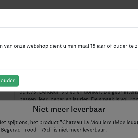
e
eux) - Begerac - rood - 75cl
van onze webshop dient u minimaal 18 jaar of ouder te zi
Moelleux) - Begerac - rood - 
f ouder
Deze Bergerac Rouge (70% Merlot en 30% Cabern
op RVS. De kleur is diep en donker. De geur inten
bessen, leer, peper en laurier. De smaak is vol, r
sappige kersen. De afdronk is pittig maar wel soe
Niet meer leverbaar
Maar ook een perfecte combinatie met vleesgerec
et spijt ons, het product "
Chateau La Moulière (Moelleux
€ 8,75
 Begerac - rood - 75cl
" is niet meer leverbaar.