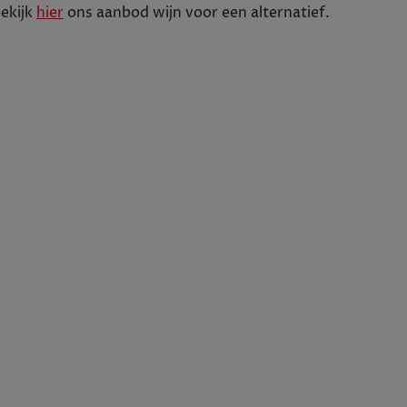
Tijdelijk uitverkocht
ekijk
hier
ons aanbod
wijn
voor een alternatief.
+
1
In winkelwagen
-
0 % Cabernet Sauvignon – 10 % Cabernet Franc