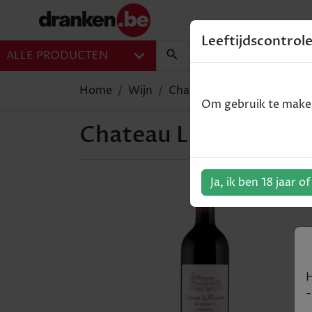
Leeftijdscontrol
ALLE PRODUCTEN
Home
Wijn
Chateau La Moulière (Moell
Om gebruik te maken 
Chateau La Moulière (
Ja, ik ben 18 jaar o
H
-