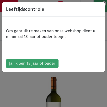
0
Leeftijdscontrole
Home
Wijn
Om gebruik te maken van onze webshop dient u
Filodivino - Classico Riserva - wit - 2015 - 75cl
minimaal 18 jaar of ouder te zijn.
Filodivino - Classico Riserva - wit -
2015 - 75cl
ArtikelNummer:
105879
Ja, ik ben 18 jaar of ouder