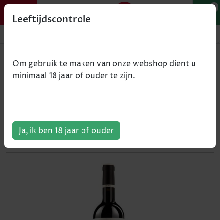
0
Leeftijdscontrole
Home
Wijn
Om gebruik te maken van onze webshop dient u
Bodegas Mas Alta Els Pics - Priorat - rood - 2020 -
minimaal 18 jaar of ouder te zijn.
75cl
Bodegas Mas Alta Els Pics - Priorat
- rood - 2020 - 75cl
Ja, ik ben 18 jaar of ouder
ArtikelNummer:
300749