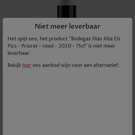
Niet meer leverbaar
Het spijt ons, het product "
Bodegas Mas Alta Els
Pics - Priorat - rood - 2020 - 75cl
" is niet meer
leverbaar.
Bekijk
hier
ons aanbod
wijn
voor een alternatief.
In de mond veel kersen en bessen met de
verleidelijke Grenache warmte en ronde tannines
in deze krachtige wijn met een delicate romige
finale.
€ 26,04
Tijdelijk uitverkocht
+
1
-