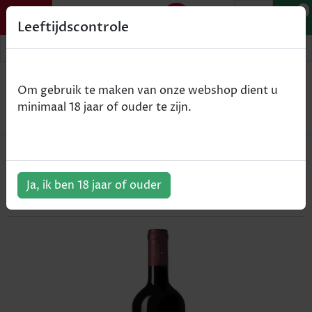
0
Leeftijdscontrole
Home
Wijn
Om gebruik te maken van onze webshop dient u
Castello Banfi - Centine - Toscane IGT - rood - 2015
minimaal 18 jaar of ouder te zijn.
- 75cl
Castello Banfi - Centine - Toscane
IGT - rood - 2015 - 75cl
Ja, ik ben 18 jaar of ouder
ArtikelNummer:
300999