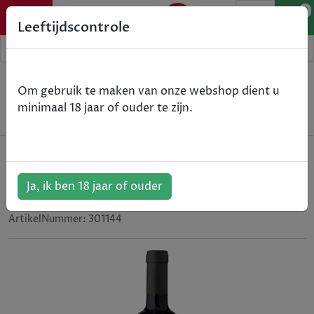
0
Leeftijdscontrole
Home
Wijn
Om gebruik te maken van onze webshop dient u
Brunilde di Menzione - Primitivo di Manduria -
minimaal 18 jaar of ouder te zijn.
Puglia I.G.T. - rood - 2024 - 75cl
Brunilde di Menzione - Primitivo di
Manduria - Puglia I.G.T. - rood -
Ja, ik ben 18 jaar of ouder
2024 - 75cl
ArtikelNummer:
301144