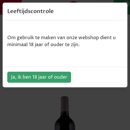
0
Leeftijdscontrole
Home
Wijn
Om gebruik te maken van onze webshop dient u
Château de Bonhoste - Bordeaux Supérieur - rood -
minimaal 18 jaar of ouder te zijn.
2019 - 75cl
Château de Bonhoste - Bordeaux
Supérieur - rood - 2019 - 75cl
Ja, ik ben 18 jaar of ouder
ArtikelNummer:
301344