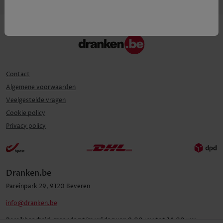
Contact
Algemene voorwaarden
Veelgestelde vragen
Cookie policy
Privacy policy
Dranken.be
Pareinpark
29
,
9120
Beveren
info@dranken.be
Bereikbaarheid:
maandag t/m vrijdag van 9.00 uur tot 14.00 uur