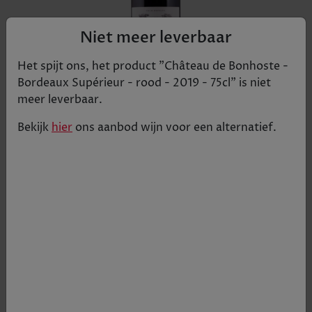
Niet meer leverbaar
Het spijt ons, het product "
Château de Bonhoste -
Bordeaux Supérieur - rood - 2019 - 75cl
" is niet
meer leverbaar.
Bekijk
hier
ons aanbod
wijn
voor een alternatief.
Fantastische Bordeaux blend.
€ 8,55
Tijdelijk uitverkocht
+
1
-