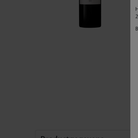
H
2
B