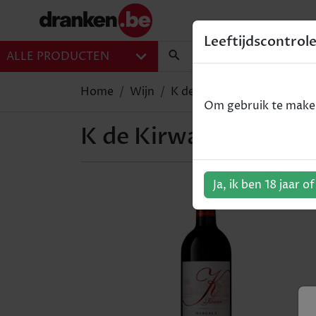
Leeftijdscontrol
ALLE PRODUCTEN
Home
Wijn
K de Kirwan - Margaux - ro
Om gebruik te maken 
K de Kirwan - Margaux
Ja, ik ben 18 jaar o