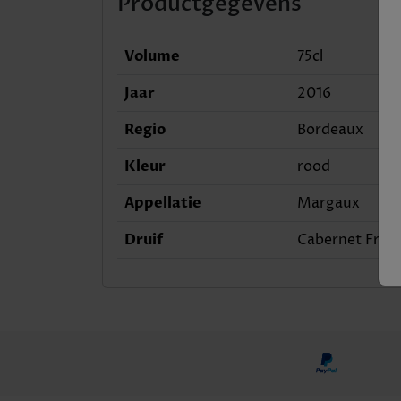
Productgegevens
Volume
75cl
Jaar
2016
Regio
Bordeaux
Kleur
rood
Appellatie
Margaux
Druif
Cabernet Franc