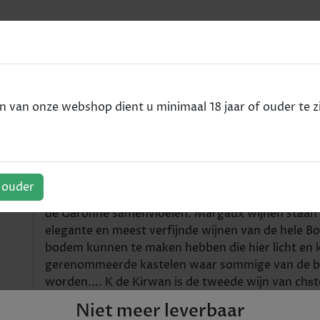
e
od - 2016 - 75cl
van onze webshop dient u minimaal 18 jaar of ouder te zi
 - rood - 2016 - 75cl
f ouder
Margaux is een gemeente in de Haut-Mйdoc, gele
de Garonne samenvloeien. Margaux wijnen staan 
elegante en meest verfijnde wijnen van de hele Bo
bodem kunnen te maken hebben die hier licht en ki
gerenommeerde kastelen waar sommige van de be
worden.... K de Kirwan is de tweede wijn van chвt
is meestal afkomstig van de jongere wijnstokken
Niet meer leverbaar
bestaat uit 27% Cabernet Sauvignon, 53% Merlot