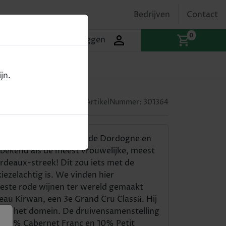
Bedrijven
Contact
0
Inloggen
jn.
ArtikelNummer:
301364
gen op de plaats waar de Dordogne en
bekend als de meest vrouwelijke, meest
rdeaux-streek! Dit zou iets met de
ezelachtig is. We vinden hier
ste rode wijnen ter wereld gemaakt
eau Kirwan, een 3e Grand Cru Classй. Hij
 van het domein. De druivensamenstelling
, 10% Cabernet Franc en 10% Petit