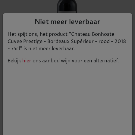
Niet meer leverbaar
Het spijt ons, het product "
Chateau Bonhoste
Cuvee Prestige - Bordeaux Supérieur - rood - 2018
- 75cl
" is niet meer leverbaar.
Bekijk
hier
ons aanbod
wijn
voor een alternatief.
Een krachtig & complex boeket van rood fruit &
vanille met een vleugje rook. In de mond een volle
& ronde wijn met elegante tannines.
€ 14,87
Tijdelijk uitverkocht
+
1
-