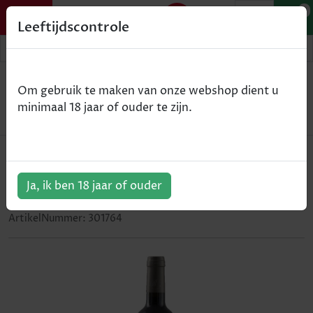
0
Leeftijdscontrole
Home
Wijn
Om gebruik te maken van onze webshop dient u
Chateau Bonhoste Cuvee Prestige - Bordeaux
minimaal 18 jaar of ouder te zijn.
Supérieur - rood - 2018 - 75cl
Chateau Bonhoste Cuvee Prestige
- Bordeaux Supérieur - rood - 2018
Ja, ik ben 18 jaar of ouder
- 75cl
ArtikelNummer:
301764