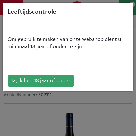
0
Leeftijdscontrole
Home
Wijn
Om gebruik te maken van onze webshop dient u
Paul Jaboulet - Domaine Thalabert - Crozes-
minimaal 18 jaar of ouder te zijn.
Hermitage - rood - 2016 - 75cl
Paul Jaboulet - Domaine Thalabert
- Crozes-Hermitage - rood - 2016
Ja, ik ben 18 jaar of ouder
- 75cl
ArtikelNummer:
302111