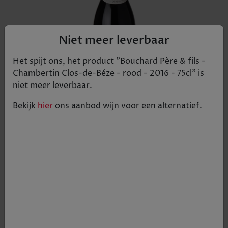
Niet meer leverbaar
Het spijt ons, het product "
Bouchard Père & fils -
Chambertin Clos-de-Béze - rood - 2016 - 75cl
" is
niet meer leverbaar.
Bekijk
hier
ons aanbod
wijn
voor een alternatief.
De chambertin komt uit één van de oudste en
meest prestigieuze kelders van de appellatie,
Clos-de-Bèze. Het was één van de favoriete
wijnen van Napoleon. Deze grand cru
onderscheidt zich door een intens aromatisch
bereik, met een mooie structuur die kracht en
elegantie combineert en een uitstekend
verouderingspotentieel.
€ 292,38