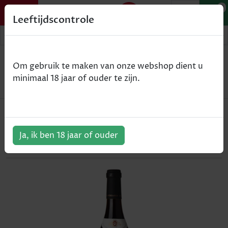
0
Leeftijdscontrole
Home
Wijn
Om gebruik te maken van onze webshop dient u
Bouchard Père & fils - Chambertin Clos-de-Béze -
minimaal 18 jaar of ouder te zijn.
rood - 2016 - 75cl
Bouchard Père & fils - Chambertin
Clos-de-Béze - rood - 2016 - 75cl
Ja, ik ben 18 jaar of ouder
ArtikelNummer:
305825