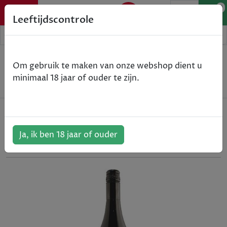
0
Leeftijdscontrole
Home
Wijn
Om gebruik te maken van onze webshop dient u
RAM - Syrah Blend - WO Coastal Region - rood -
minimaal 18 jaar of ouder te zijn.
2023 - 75cl
RAM - Syrah Blend - WO Coastal
Region - rood - 2023 - 75cl
Ja, ik ben 18 jaar of ouder
ArtikelNummer:
305851