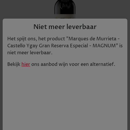
Niet meer leverbaar
Het spijt ons, het product "
Marques de Murrieta -
Castello Ygay Gran Reserva Especial - MAGNUM
" is
niet meer leverbaar.
Bekijk
hier
ons aanbod
wijn
voor een alternatief.
Castillo Ygay Gran Reserva Especial wordt
gemaakt door het top domein Marques de
Murrieta en heeft 26 maanden gerijpt op
Amerikaans eikenhout. Het is een expressieve,
klassieke Rioja van grote klasse met aroma's van
rijp zwart fruit, cederhout, kruiden en aardse
tonen. De prachtige tannines zijn goed
geïntegreerd en de afdronk is waanzinnig en
intens. ROBERT PARKER 100/100