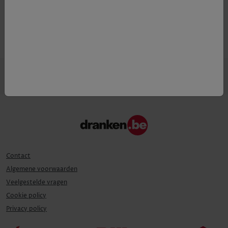
Druif
81% Tempranillo, 19% Mazuelo
Contact
Algemene voorwaarden
Veelgestelde vragen
Cookie policy
Privacy policy