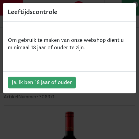
0
Leeftijdscontrole
Home
Wijn
Om gebruik te maken van onze webshop dient u
Marques de Murrieta - Castello Ygay Gran Reserva
minimaal 18 jaar of ouder te zijn.
Especial - MAGNUM
Marques de Murrieta - Castello
Ygay Gran Reserva Especial -
Ja, ik ben 18 jaar of ouder
MAGNUM
ArtikelNummer:
308971